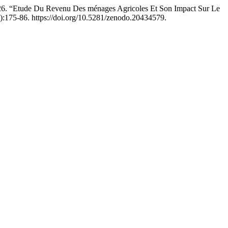
de Du Revenu Des ménages Agricoles Et Son Impact Sur Le
):175-86. https://doi.org/10.5281/zenodo.20434579.